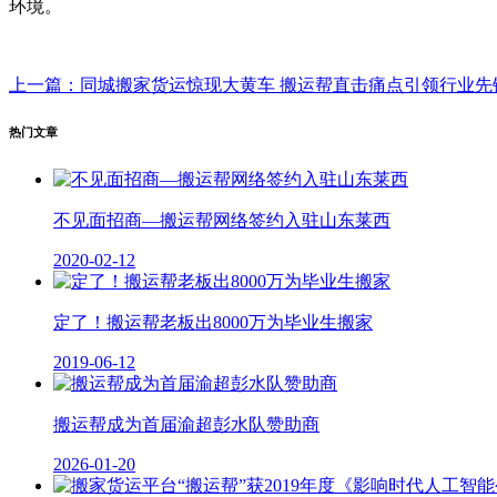
环境。
上一篇：同城搬家货运惊现大黄车 搬运帮直击痛点引领行业先
热门文章
不见面招商—搬运帮网络签约入驻山东莱西
2020-02-12
定了！搬运帮老板出8000万为毕业生搬家
2019-06-12
搬运帮成为首届渝超彭水队赞助商
2026-01-20