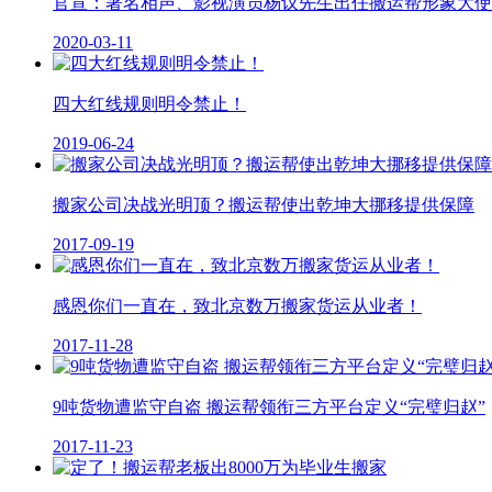
官宣：著名相声、影视演员杨议先生出任搬运帮形象大使
2020-03-11
四大红线规则明令禁止！
2019-06-24
搬家公司决战光明顶？搬运帮使出乾坤大挪移提供保障
2017-09-19
感恩你们一直在，致北京数万搬家货运从业者！
2017-11-28
9吨货物遭监守自盗 搬运帮领衔三方平台定义“完璧归赵”
2017-11-23