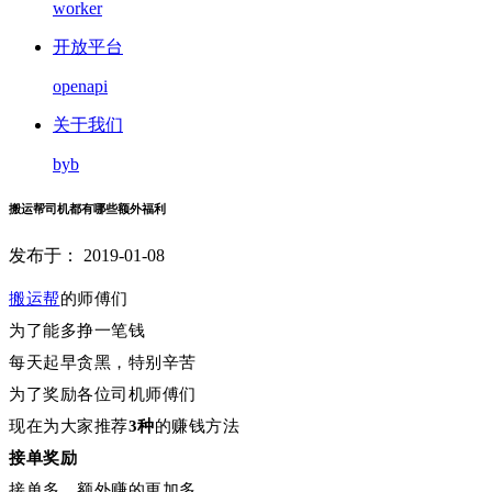
worker
开放平台
openapi
关于我们
byb
搬运帮司机都有哪些额外福利
发布于： 2019-01-08
搬运帮
的师傅们
为了能多挣一笔钱
每天起早贪黑，特别辛苦
为了奖励各位司机师傅们
现在为大家推荐
3种
的赚钱方法
接单奖励
接单多，额外赚的更加多