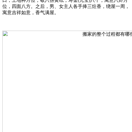
口，土地神方位，敬八份黄纸，寿金(元宝)八个，寓意八卦方
位，四面八方。之后，男、女主人各手捧三炷香，绕屋一周，
寓意吉祥如意，香气满屋。