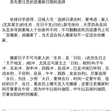
首先要注意的是搬家日期的选择
依择日学原理，迁移入宅「选择日课吉时」要考虑：家人
(尤其屋主)的生肖，生日干支(日柱),新宅坐向，天罡四杀及回
头贡杀等因素每人个别条件不同，不可翻翻农民历或通书上写
「宜搬家」就搬家了，当天适合别人搬家却不一定适合你搬
家。
搬家日子不可与家人的「生肖」及「日柱」(农历生日之
「天干地支」)相冲，尤其忌与屋主之「日柱」相刑冲(子午
冲，丑未冲，寅申冲，卯酉冲，辰戌冲，巳亥冲寅巳申刑，丑
戌未刑，子卯刑，辰辰，午午，酉酉，亥亥自刑)。尽量选用
「水日」为佳，少用「火日」要择吉日，时间一定要午前。选
好的日子、吉日，看农历上哪天宜入宅搬家，还要注意搬家时
间尽量要在午前，因为中午以前叫做阳，中午以后就叫做阴。
尽量在阳的时间搬家。