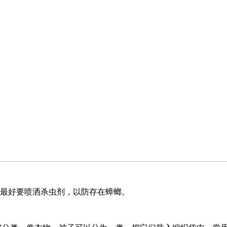
最好要喷洒杀虫剂，以防存在蟑螂。