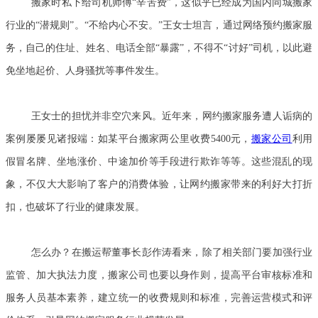
搬家时私下给司机师傅“辛苦费”，这似乎已经成为国内同城搬家
行业的“潜规则”。“不给内心不安。”王女士坦言，通过网络预约搬家服
务，自己的住址、姓名、电话全部“暴露”，不得不“讨好”司机，以此避
免坐地起价、人身骚扰等事件发生。
王女士的担忧并非空穴来风。近年来，网约搬家服务遭人诟病的
案例屡屡见诸报端：如某平台搬家两公里收费5400元，
搬家公司
利用
假冒名牌、坐地涨价、中途加价等手段进行欺诈等等。这些混乱的现
象，不仅大大影响了客户的消费体验，让网约搬家带来的利好大打折
扣，也破坏了行业的健康发展。
怎么办？在搬运帮董事长彭作涛看来，除了相关部门要加强行业
监管、加大执法力度，搬家公司也要以身作则，提高平台审核标准和
服务人员基本素养，建立统一的收费规则和标准，完善运营模式和评