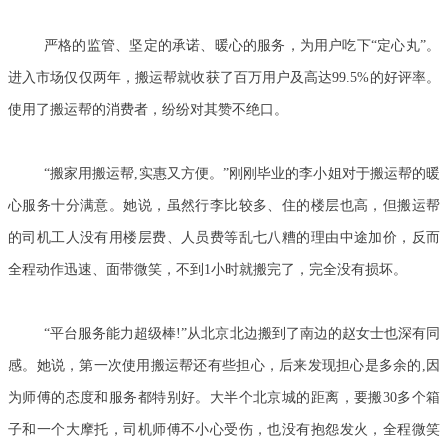
严格的监管、坚定的承诺、暖心的服务，为用户吃下“定心丸”。
进入市场仅仅两年，搬运帮就收获了百万用户及高达99.5%的好评率。
使用了搬运帮的消费者，纷纷对其赞不绝口。
“搬家用搬运帮,实惠又方便。”刚刚毕业的李小姐对于搬运帮的暖
心服务十分满意。她说，虽然行李比较多、住的楼层也高，但搬运帮
的司机工人没有用楼层费、人员费等乱七八糟的理由中途加价，反而
全程动作迅速、面带微笑，不到1小时就搬完了，完全没有损坏。
“平台服务能力超级棒!”从北京北边搬到了南边的赵女士也深有同
感。她说，第一次使用搬运帮还有些担心，后来发现担心是多余的,因
为师傅的态度和服务都特别好。大半个北京城的距离，要搬30多个箱
子和一个大摩托，司机师傅不小心受伤，也没有抱怨发火，全程微笑