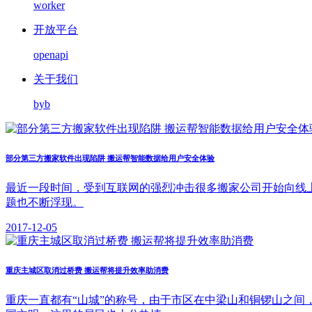
worker
开放平台
openapi
关于我们
byb
部分第三方搬家软件出现陷阱 搬运帮智能数据给用户安全体验
最近一段时间，受到互联网的强烈冲击很多搬家公司开始向线
题也不断浮现。
2017-12-05
重庆主城区取消过桥费 搬运帮将提升效率助消费
重庆一直都有“山城”的称号，由于市区在中梁山和铜锣山之