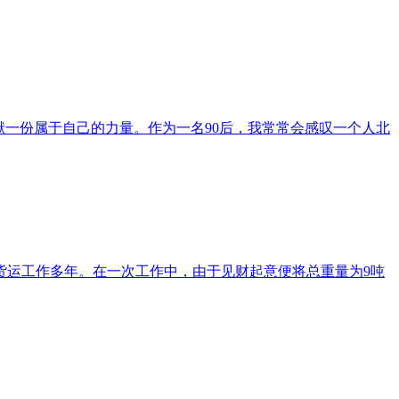
献一份属于自己的力量。作为一名90后，我常常会感叹一个人北
货运工作多年。在一次工作中，由于见财起意便将总重量为9吨