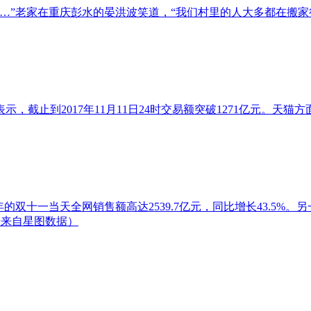
…”老家在重庆彭水的晏洪波笑道，“我们村里的人大多都在搬家行
到2017年11月11日24时交易额突破1271亿元。天猫方面在
的双十一当天全网销售额高达2539.7亿元，同比增长43.5%
据来自星图数据）