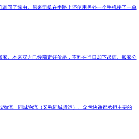
机询问了缘由。原来司机在半路上还使用另外一个手机接了一单
搬家。本来双方已经商定好价格，不料在当日却下起雨。搬家公
其中干线物流、同城物流（又称同城货运）、众包快递都承担主要的