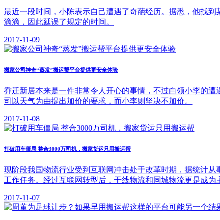
最近一段时间，小陈表示自己遭遇了奇葩经历。据悉，他找到
滴滴，因此延误了规定的时间。
2017-11-09
搬家公司神奇“蒸发”搬运帮平台提供更安全体验
乔迁新居本来是一件非常令人开心的事情，不过白领小李的遭
司以天气为由提出加价的要求，而小李则坚决不加价。
2017-11-08
打破用车僵局 整合3000万司机，搬家货运只用搬运帮
现阶段我国物流行业受到互联网冲击处于改革时期，据统计从事该行
工作任务。经过互联网转型后，干线物流和同城物流更是成为
2017-11-07