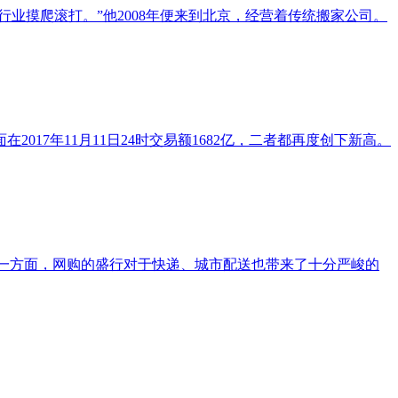
业摸爬滚打。”他2008年便来到北京，经营着传统搬家公司。
2017年11月11日24时交易额1682亿，二者都再度创下新高。
。另一方面，网购的盛行对于快递、城市配送也带来了十分严峻的