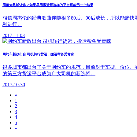
周董为足球让步？如果早用搬运帮这样的平台可能另一个结果
相信周杰伦的经典歌曲伴随很多80后、90后成长，所以能痛
利进行。
2017-11-03
网约车新政出台 司机转行货运，搬运帮备受青睐
很多城市都出台了关于网约车的规范，目前对于车型、价位、
的第三方货运平台成为广大司机的新选择。
2017-10-30
«
1
2
3
4
5
»