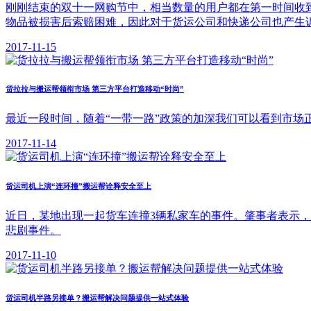
刚刚结束的双十一网购节中，相当数量的用户都在第一时间收
物品被损害后索赔困难，因此对于货运公司和快递公司也产生
2017-11-15
货拉拉与搬运帮领衔市场 第三方平台打造移动“时尚”
​最近一段时间，随着“一带一路”政策的加深我们可以看到市
2017-11-14
货运司机上演“连环撞”搬运帮诠释安全至上
近日，某地出现一起货车连撞3辆私家车的事件。肇事者表示
悲剧事件。
2017-11-10
货运司机半路另接单？搬运帮解决问题提供一站式体验