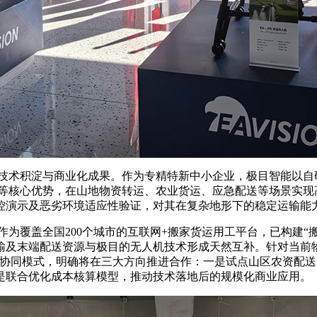
积淀与商业化成果。作为专精特新中小企业，极目智能以自研L
障等核心优势，在山地物资转运、农业货运、应急配送等场景实现
控演示及恶劣环境适应性验证，对其在复杂地形下的稳定运输能
为覆盖全国200个城市的互联网+搬家货运用工平台，已构建“搬
输及末端配送资源与极目的无人机技术形成天然互补。针对当前物
的协同模式，明确将在三大方向推进合作：一是试点山区农资配
是联合优化成本核算模型，推动技术落地后的规模化商业应用。