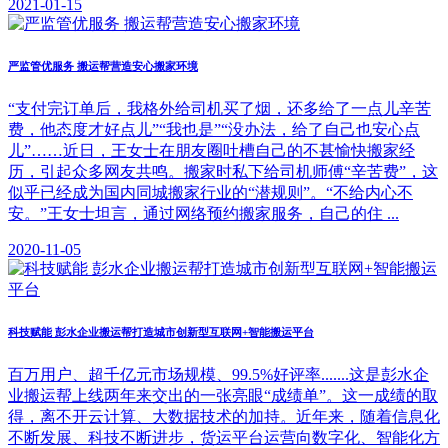
2021-01-15
严监管优服务 搬运帮营造安心搬家环境
“支付完订单后，我格外给司机买了烟，还多给了一点儿辛苦
费，他态度才好点儿”“我也是”“没办法，给了自己也安心点
儿”……近日，王女士在朋友圈吐槽自己的不甚愉快搬家经
历，引起众多网友共鸣。搬家时私下给司机师傅“辛苦费”，这
似乎已经成为国内同城搬家行业的“潜规则”。“不给内心不
安。”王女士坦言，通过网络预约搬家服务，自己的住 ...
2020-11-05
科技赋能 彭水企业搬运帮打造城市创新型互联网+智能搬运平台
百万用户、超千亿元市场规模、99.5%好评率.......这是彭水企
业搬运帮上线两年来交出的一张亮眼“成绩单”。这一成绩的取
得，离不开云计算、大数据技术的加持。近年来，随着信息化
不断发展、科技不断进步，货运平台运营向数字化、智能化方