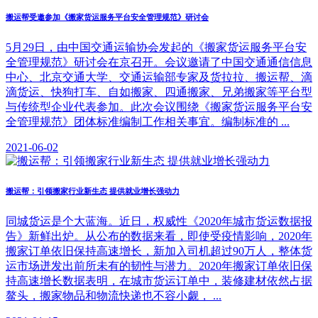
搬运帮受邀参加《搬家货运服务平台安全管理规范》研讨会
5月29日，由中国交通运输协会发起的《搬家货运服务平台安
全管理规范》研讨会在京召开。会议邀请了中国交通通信信息
中心、北京交通大学、交通运输部专家及货拉拉、搬运帮、滴
滴货运、快狗打车、自如搬家、四通搬家、兄弟搬家等平台型
与传统型企业代表参加。此次会议围绕《搬家货运服务平台安
全管理规范》团体标准编制工作相关事宜。编制标准的 ...
2021-06-02
搬运帮：引领搬家行业新生态 提供就业增长强动力
同城货运是个大蓝海。近日，权威性《2020年城市货运数据报
告》新鲜出炉。从公布的数据来看，即使受疫情影响，2020年
搬家订单依旧保持高速增长，新加入司机超过90万人，整体货
运市场迸发出前所未有的韧性与潜力。2020年搬家订单依旧保
持高速增长数据表明，在城市货运订单中，装修建材依然占据
鳌头，搬家物品和物流快递也不容小觑， ...